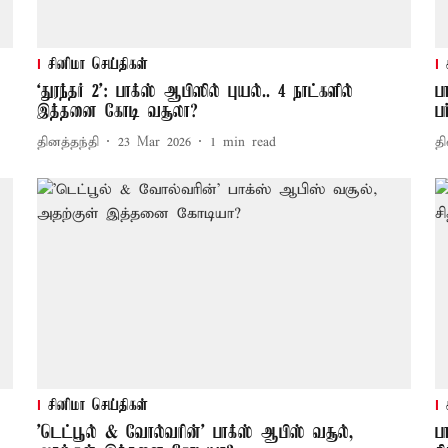
சினிமா செய்திகள்
‘துரந்தர் 2’: பாக்ஸ் ஆபிஸில் புயல்.. 4 நாட்களில்
ப
இத்தனை கோடி வசூலா?
ப
தினத்தந்தி
23 Mar 2026
1
min read
தி
சினிமா செய்திகள்
'டெட்பூல் & வோல்வரின்' பாக்ஸ் ஆபிஸ் வசூல்,
ப