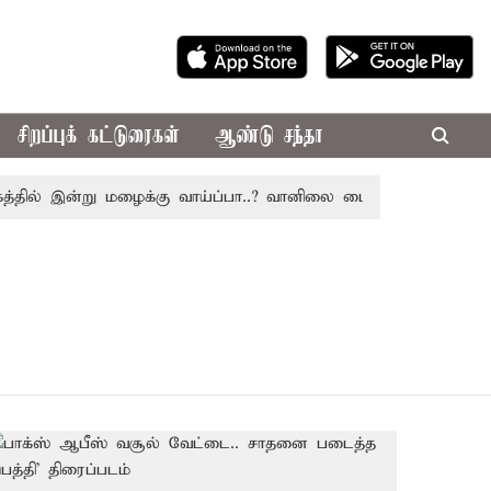
சிறப்புக் கட்டுரைகள்
ஆண்டு சந்தா
ில் இன்று மழைக்கு வாய்ப்பா..? வானிலை மையம் அப்டேட்
தொ