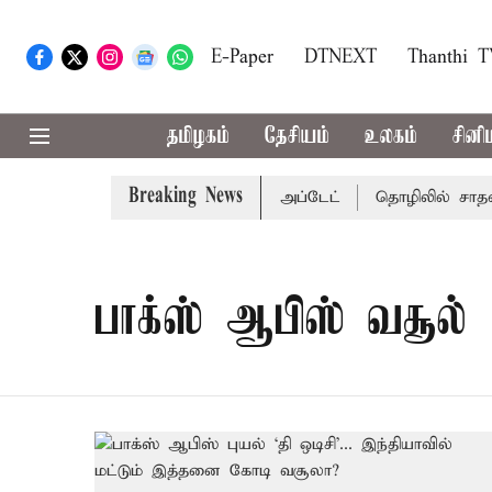
E-Paper
DTNEXT
Thanthi 
தமிழகம்
தேசியம்
உலகம்
சினி
Breaking News
்கு வாய்ப்பா..? வானிலை மையம் அப்டேட்
தொழிலில் சாதனை ப
பாக்ஸ் ஆபிஸ் வசூல்