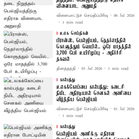
நிறுத்தம்: பெல்ஜியத்திற்கு எதிராக
விளையாட அனுமதி
விளையாட்டுச் செய்திப்பிரிவு
06 Jul 2026
1
min read
உலக செய்திகள்
பிரான்ஸ், பெல்ஜியம், நெதர்லாந்தில்
கொளுத்தும் வெயில்.. ஒரே மாதத்தில்
3,700 பேர் உயிரிழப்பு - அதிர்ச்சி
தகவல்
தினத்தந்தி
03 Jul 2026
1
min read
கால்பந்து
உலகக்கோப்பை கால்பந்து: கடைசி
நிமிட அதிரடியால் செனகல் அணியை
வீழ்த்திய பெல்ஜியம்
விளையாட்டுச் செய்திப்பிரிவு
01 Jul 2026
1
min read
கால்பந்து
பெல்ஜியம் அணிக்கு எதிரான