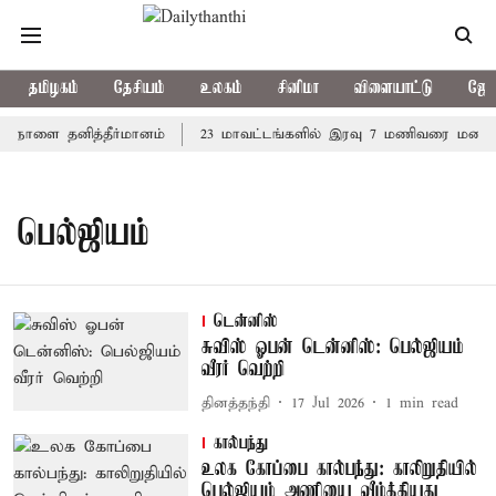
தமிழகம்
தேசியம்
உலகம்
சினிமா
விளையாட்டு
ஜோத
ல் நாளை தனித்தீர்மானம்
23 மாவட்டங்களில் இரவு 7 மணிவரை மழை பெ
பெல்ஜியம்
டென்னிஸ்
சுவிஸ் ஓபன் டென்னிஸ்: பெல்ஜியம்
வீரர் வெற்றி
தினத்தந்தி
17 Jul 2026
1
min read
கால்பந்து
உலக கோப்பை கால்பந்து: காலிறுதியில்
பெல்ஜியம் அணியை வீழ்த்தியது