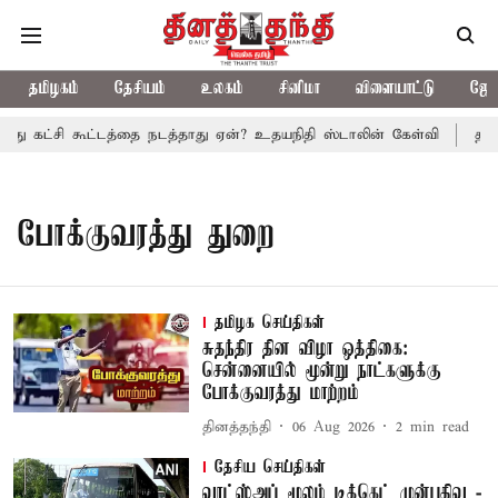
தமிழகம்
தேசியம்
உலகம்
சினிமா
விளையாட்டு
ஜோத
து கட்சி கூட்டத்தை நடத்தாது ஏன்? உதயநிதி ஸ்டாலின் கேள்வி
த.வெ.
போக்குவரத்து துறை
தமிழக செய்திகள்
சுதந்திர தின விழா ஒத்திகை:
சென்னையில் மூன்று நாட்களுக்கு
போக்குவரத்து மாற்றம்
தினத்தந்தி
06 Aug 2026
2
min read
தேசிய செய்திகள்
வாட்ஸ்அப் மூலம் டிக்கெட் முன்பதிவு -