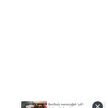
லோகேஷ் கனகராஜின் 'டிசி'-