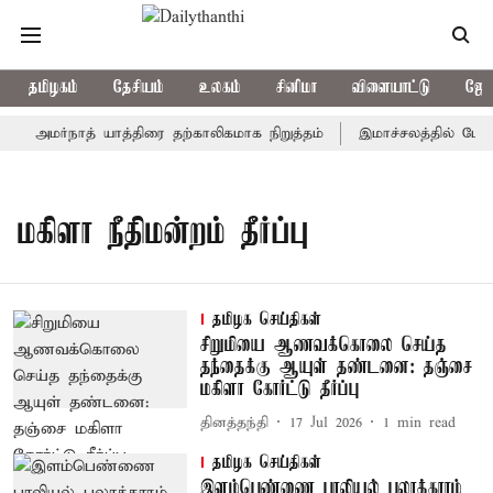
தமிழகம்
தேசியம்
உலகம்
சினிமா
விளையாட்டு
ஜோத
அமர்நாத் யாத்திரை தற்காலிகமாக நிறுத்தம்
இமாச்சலத்தில் பேருந
மகிளா நீதிமன்றம் தீர்ப்பு
தமிழக செய்திகள்
சிறுமியை ஆணவக்கொலை செய்த
தந்தைக்கு ஆயுள் தண்டனை: தஞ்சை
மகிளா கோர்ட்டு தீர்ப்பு
தினத்தந்தி
17 Jul 2026
1
min read
தமிழக செய்திகள்
இளம்பெண்ணை பாலியல் பலாத்காரம்