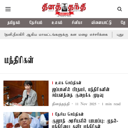
தமிழகம்
தேசியம்
உலகம்
சினிமா
விளையாட்டு
ஜோத
னி,நீலகிரி ஆகிய மாவட்டங்களுக்கு கன மழை எச்சரிக்கை
புதுச்சே
மந்திரிகள்
உலக செய்திகள்
ஜப்பானில் பிரதமர், மந்திரிகளின்
சம்பளத்தை குறைக்க முடிவு
தினத்தந்தி
11 Nov 2025
1
min read
தேசிய செய்திகள்
குஜராத் அரசியலில் பரபரப்பு: முதல்-
மந்திரியை தவிர மந்திரிகள்