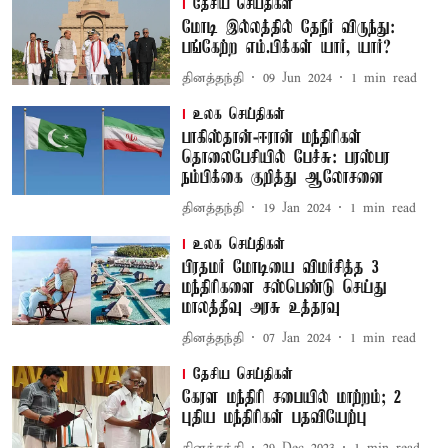
தேசிய செய்திகள்
மோடி இல்லத்தில் தேநீர் விருந்து:
பங்கேற்ற எம்.பிக்கள் யார், யார்?
தினத்தந்தி
09 Jun 2024
1
min read
உலக செய்திகள்
பாகிஸ்தான்-ஈரான் மந்திரிகள்
தொலைபேசியில் பேச்சு: பரஸ்பர
நம்பிக்கை குறித்து ஆலோசனை
தினத்தந்தி
19 Jan 2024
1
min read
உலக செய்திகள்
பிரதமர் மோடியை விமர்சித்த 3
மந்திரிகளை சஸ்பெண்டு செய்து
மாலத்தீவு அரசு உத்தரவு
தினத்தந்தி
07 Jan 2024
1
min read
தேசிய செய்திகள்
கேரள மந்திரி சபையில் மாற்றம்; 2
புதிய மந்திரிகள் பதவியேற்பு