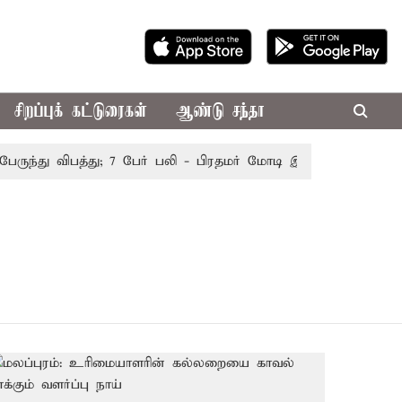
சிறப்புக் கட்டுரைகள்
ஆண்டு சந்தா
ுந்து விபத்து; 7 பேர் பலி - பிரதமர் மோடி இரங்கல்
தொகுதி