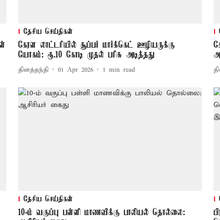
தேசிய செய்திகள்
ள்
கேரள லாட்டரியில் சூப்பர் மார்க்கெட் ஊழியருக்கு
க
யோகம்: ரூ.10 கோடி முதல் பரிசு அடித்தது
அ
தினத்தந்தி
01 Apr 2026
1
min read
தி
தேசிய செய்திகள்
10-ம் வகுப்பு பள்ளி மாணவிக்கு பாலியல் தொல்லை:
ப