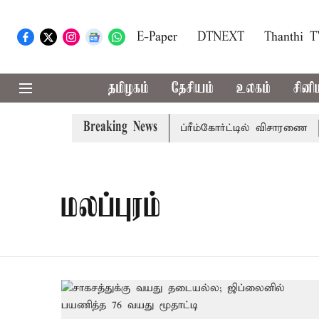
E-Paper
DTNEXT
Thanthi 
தமிழகம்
தேசியம்
உலகம்
சினி
Breaking News
ுப்பணி வழக்கு; வரும் 14ம்தேதி சுப்ரீம்கோர்ட்டில் விசாரணை
அ
மலப்புரம்