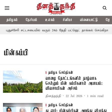
தமிழகம்
தேசியம்
உலகம்
சினிமா
விளையாட்டு
ஜோத
புதுச்சேரி சட்டசபையில் வரும் 24ம் தேதி பட்ஜெட் தாக்கல் செய்கிறார் 
மின்கம்பி
தமிழக செய்திகள்
வாழை தோட்டங்களில் தாழ்வாக
செல்லும் மின் கம்பிகளால் அபாயம்:
விவசாயிகள் அச்சம்
தினத்தந்தி
22 Jul 2026
1
min read
தமிழக செய்திகள்
கடலூர்: மின்கம்பிகள் அறுந்து விழுந்து