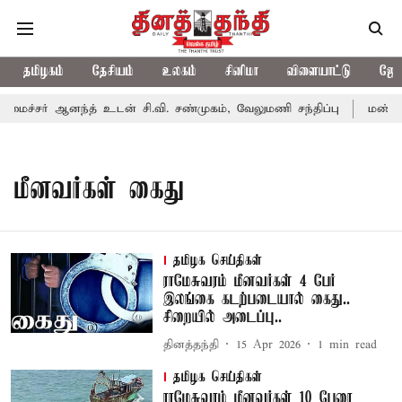
தமிழகம்
தேசியம்
உலகம்
சினிமா
விளையாட்டு
ஜோத
ைச்சர் ஆனந்த் உடன் சி.வி. சண்முகம், வேலுமணி சந்திப்பு
மண் வளம
மீனவர்கள் கைது
தமிழக செய்திகள்
ராமேசுவரம் மீனவர்கள் 4 பேர்
இலங்கை கடற்படையால் கைது..
சிறையில் அடைப்பு..
தினத்தந்தி
15 Apr 2026
1
min read
தமிழக செய்திகள்
ராமேசுவரம் மீனவர்கள் 10 பேரை