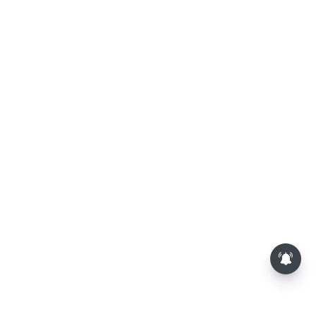
லோகேஷ் கனகராஜின் 'டிசி'-
சினிமா விமர்சனம்