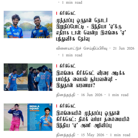
1
min read
கிரிக்கெட்
முத்தரப்பு ஒருநாள் தொடர்
இறுதிப்போட்டி - இந்தியா ’ஏ’க்கு
எதிராக டாஸ் வென்ற இலங்கை ’ஏ’
பந்துவீச்சு தேர்வு
விளையாட்டுச் செய்திப்பிரிவு
21 Jun 2026
1
min read
கிரிக்கெட்
இலங்கை கிரிக்கெட் வீரரை அடிக்க
பாய்ந்த வைபவ் சூர்யவன்ஷி -
இதுதான் காரணமா?
தினத்தந்தி
16 Jun 2026
1
min read
கிரிக்கெட்
இலங்கையில் முத்தரப்பு ஒருநாள்
கிரிக்கெட்: திலக் வர்மா தலைமையில்
இந்திய ‘ஏ’ அணி அறிவிப்பு
தினத்தந்தி
15 May 2026
1
min read