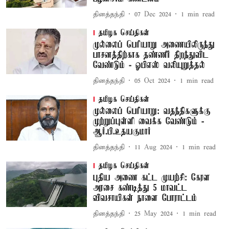
தினத்தந்தி
07 Dec 2024
1
min read
தமிழக செய்திகள்
முல்லைப் பெரியாறு அணையிலிருந்து
பாசனத்திற்காக தண்ணீர் திறந்துவிட
வேண்டும் - ஓபிஎஸ் வலியுறுத்தல்
தினத்தந்தி
05 Oct 2024
1
min read
தமிழக செய்திகள்
முல்லைப் பெரியாறு: வதந்திகளுக்கு
முற்றுப்புள்ளி வைக்க வேண்டும் -
ஆர்.பி.உதயகுமார்
தினத்தந்தி
11 Aug 2024
1
min read
தமிழக செய்திகள்
புதிய அணை கட்ட முயற்சி: கேரள
அரசை கண்டித்து 5 மாவட்ட
விவசாயிகள் நாளை போராட்டம்
தினத்தந்தி
25 May 2024
1
min read