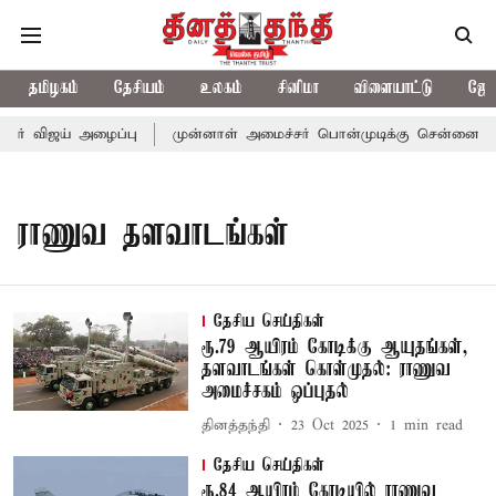
தமிழகம்
தேசியம்
உலகம்
சினிமா
விளையாட்டு
ஜோத
சர் விஜய் அழைப்பு
முன்னாள் அமைச்சர் பொன்முடிக்கு சென்னை நீதிம
ராணுவ தளவாடங்கள்
தேசிய செய்திகள்
ரூ.79 ஆயிரம் கோடிக்கு ஆயுதங்கள்,
தளவாடங்கள் கொள்முதல்: ராணுவ
அமைச்சகம் ஒப்புதல்
தினத்தந்தி
23 Oct 2025
1
min read
தேசிய செய்திகள்
ரூ.84 ஆயிரம் கோடியில் ராணுவ