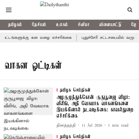
தமிழகம்
தேசியம்
உலகம்
சினிமா
விளையாட்டு
ஜோத
ட்டங்களுக்கு கன மழை எச்சரிக்கை
புதுச்சேரி சட்டசபையில் வரும் 
வாகன ஓட்டிகள்
தமிழக செய்திகள்
அழகுமுத்துக்கோன் குருபூஜை விழா:
வீலிங், அதி வேகமாக வாகனங்களை
இயக்கினால் நடவடிக்கை: காவல்துறை
எச்சரிக்கை
தினத்தந்தி
11 Jul 2026
1
min read
தமிழக செய்திகள்