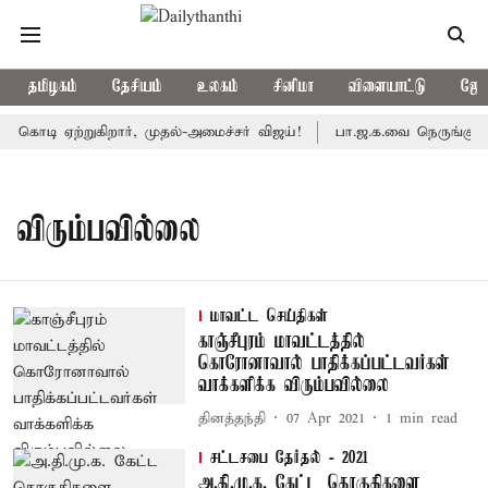
தமிழகம்
தேசியம்
உலகம்
சினிமா
விளையாட்டு
ஜோத
கொடி ஏற்றுகிறார், முதல்-அமைச்சர் விஜய்!
பா.ஜ.க.வை நெருங்குகிறத
விரும்பவில்லை
மாவட்ட செய்திகள்
காஞ்சீபுரம் மாவட்டத்தில்
கொரோனாவால் பாதிக்கப்பட்டவர்கள்
வாக்களிக்க விரும்பவில்லை
தினத்தந்தி
07 Apr 2021
1
min read
சட்டசபை தேர்தல் - 2021
அ.தி.மு.க. கேட்ட தொகுதிகளை