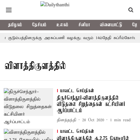
தமிழகம்
தேசியம்
உலகம்
சினிமா
விளையாட்டு
ஜோத
ன் குடும்பத்தினருக்கு அரசுப்பணி வழக்கு; வரும் 14ம்தேதி சுப்ரீம்கோர்ட்
விளாத்திகுளத்தில்
மாவட்ட செய்திகள்
திருச்செந்தூர்-விளாத்திகுளத்தில்
விடுதலை சிறுத்தைகள் கட்சியினர்
ஆர்ப்பாட்டம்
தினத்தந்தி
28 Oct 2020
1
min read
மாவட்ட செய்திகள்
விளாத்திகுளத்தில் ரூ.2.75 கோடியில்