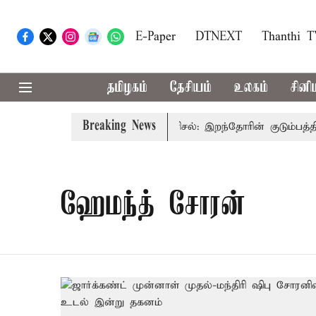
E-Paper
DTNEXT
Thanthi 
தமிழகம்
தேசியம்
உலகம்
சினி
Breaking News
மைச்சர் விஜய்
கரூர் கூட்டநெரிசல்: இறந்தோரின் குடும்பத்தின
ஹேமந்த் சோரன்