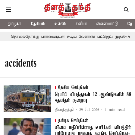
தமிழகம்
தேசியம்
உலகம்
சினிமா
விளையாட்டு
ஜோத
தொலைநோக்கு பார்வையுடன் கூடிய வேளாண் பட்ஜெட்: முதல்-அமைச்ச
accidents
தேசிய செய்திகள்
ரெயில் விபத்துகள் 12 ஆண்டுகளில் 88
சதவீதம் குறைவு
தினத்தந்தி
29 Jul 2026
1
min read
தமிழக செய்திகள்
விலை மதிப்பில்லாத உயிர்கள் விபத்தில்
பறிபோவது மனதை கலங்க செய்கிறது-