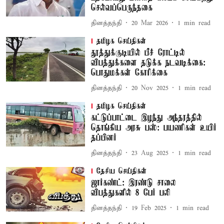
செல்வப்பெருந்தகை
தினத்தந்தி
20 Mar 2026
1
min read
தமிழக செய்திகள்
தூத்துக்குடியில் பீச் ரோட்டில்
விபத்துக்களை தடுக்க நடவடிக்கை:‍
பொதுமக்கள் கோரிக்கை
தினத்தந்தி
20 Nov 2025
1
min read
தமிழக செய்திகள்
கட்டுப்பாட்டை இழந்து அந்தரத்தில்
தொங்கிய அரசு பஸ்: பயணிகள் உயிர்
தப்பினர்
தினத்தந்தி
23 Aug 2025
1
min read
தேசிய செய்திகள்
ஜார்கண்ட்: இரண்டு சாலை
விபத்துகளில் 8 பேர் பலி
தினத்தந்தி
19 Feb 2025
1
min read