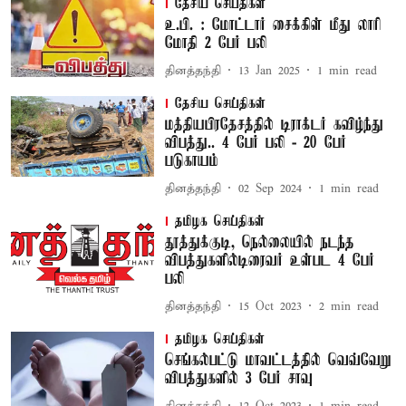
தேசிய செய்திகள்
உ.பி. : மோட்டார் சைக்கிள் மீது லாரி
மோதி 2 பேர் பலி
தினத்தந்தி
13 Jan 2025
1
min read
தேசிய செய்திகள்
மத்தியபிரதேசத்தில் டிராக்டர் கவிழ்ந்து
விபத்து.. 4 பேர் பலி - 20 பேர்
படுகாயம்
தினத்தந்தி
02 Sep 2024
1
min read
தமிழக செய்திகள்
தூத்துக்குடி, நெல்லையில் நடந்த
விபத்துகளில்டிரைவர் உள்பட 4 பேர்
பலி
தினத்தந்தி
15 Oct 2023
2
min read
தமிழக செய்திகள்
செங்கல்பட்டு மாவட்டத்தில் வெவ்வேறு
விபத்துகளில் 3 பேர் சாவு