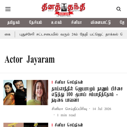
தமிழகம்
தேசியம்
உலகம்
சினிமா
விளையாட்டு
ஜோத
க்கை
புதுச்சேரி சட்டசபையில் வரும் 24ம் தேதி பட்ஜெட் தாக்கல் செய்க
Actor Jayaram
சினிமா செய்திகள்
தாய்லாந்தில் ஜெயராமும் நானும் பிச்சை
எடுத்து 100 ரூபாய் சம்பாதித்தோம் -
நடிகை பாவனா
சினிமா செய்திப்பிரிவு
14 Jul 2026
1
min read
சினிமா செய்திகள்