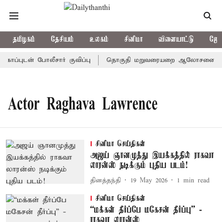
தமிழகம்
தேசியம்
உலகம்
சினிமா
விளையாட்டு
ஜோத
ப்புடன் போலீசார் குவிப்பு
தொகுதி மறுவரையறை ஆலோசனைக் கூட்டம
Actor Raghava Lawrence
சினிமா செய்திகள்
அஜய் ஞானமுத்து இயக்கத்தில் ராகவா
லாரன்ஸ் நடிக்கும் புதிய படம்!
தினத்தந்தி
19 May 2026
1
min read
சினிமா செய்திகள்
``மக்கள் தீர்ப்பே மகேசன் தீர்ப்பு'' -
ராகவா லாரன்ஸ்