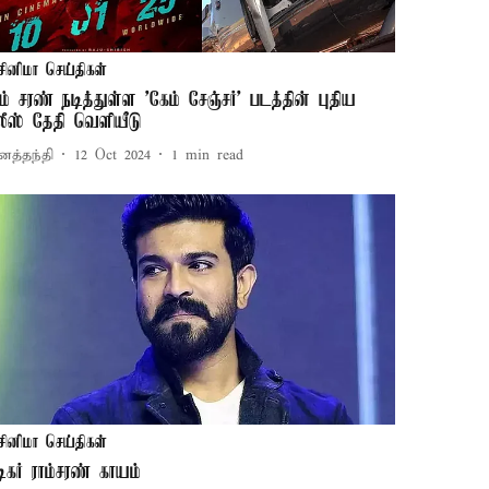
சினிமா செய்திகள்
ாம் சரண் நடித்துள்ள 'கேம் சேஞ்சர்' படத்தின் புதிய
ிலீஸ் தேதி வெளியீடு
னத்தந்தி
12 Oct 2024
1
min read
சினிமா செய்திகள்
டிகர் ராம்சரண் காயம்