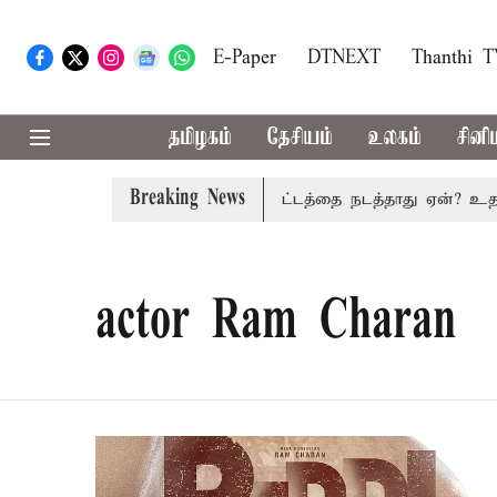
E-Paper
DTNEXT
Thanthi 
தமிழகம்
தேசியம்
உலகம்
சினி
Breaking News
 தமிழகத்தில் அனைத்து கட்சி கூட்டத்தை நடத்தாது ஏன்? உதயநிதி
actor Ram Charan