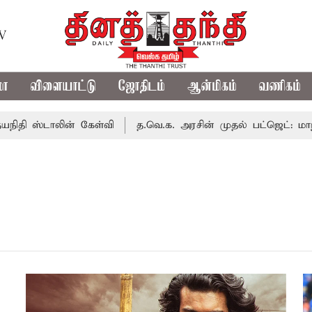
TV
மா
விளையாட்டு
ஜோதிடம்
ஆன்மிகம்
வணிகம்
 ஸ்டாலின் கேள்வி
த.வெ.க. அரசின் முதல் பட்ஜெட்: மாற்றமா?