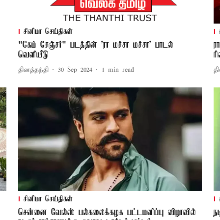
சினிமா செய்திகள்
"கேம் சேஞ்சர்" படத்தின் 'ரா மச்சா மச்சா' பாடல்
ர
வெளியீடு
ர
தினத்தந்தி
30 Sep 2024
1
min read
தி
சினிமா செய்திகள்
சென்னை வேல்ஸ் பல்கலைக்கழக பட்டமளிப்பு விழாவில்
ந