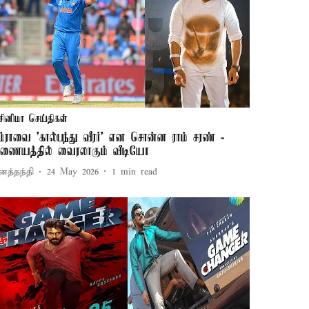
சினிமா செய்திகள்
ும்ராவை 'கால்பந்து வீரர்' என சொன்ன ராம் சரண் -
ணையத்தில் வைரலாகும் வீடியோ
னத்தந்தி
24 May 2026
1
min read