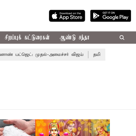
சிறப்புக் கட்டுரைகள்
ஆண்டு சந்தா
ட்ஜெட்: முதல்-அமைச்சர் விஜய்
தமிழக அரசியலில் பரபரப்ப