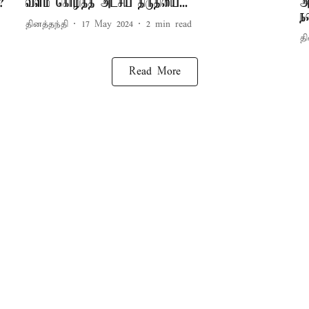
?
வளம் கொழித்த அட்சய திருதியை...
அ
ந
தினத்தந்தி
17 May 2024
2
min read
தி
Read More