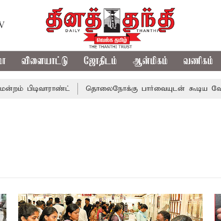
TV
மா
விளையாட்டு
ஜோதிடம்
ஆன்மிகம்
வணிகம்
 பிடிவாராண்ட்
தொலைநோக்கு பார்வையுடன் கூடிய வேளாண் ப