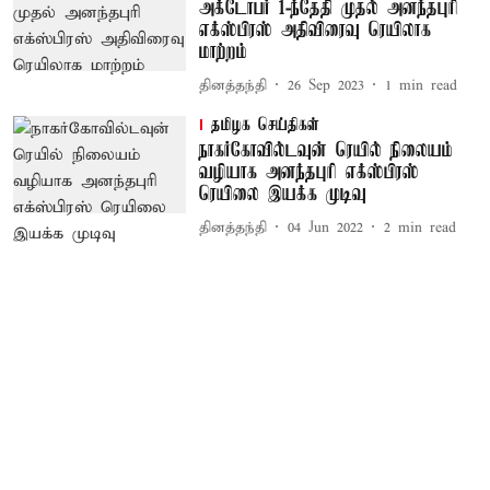
அக்டோபர் 1-ந்தேதி முதல் அனந்தபுரி
எக்ஸ்பிரஸ் அதிவிரைவு ரெயிலாக
மாற்றம்
தினத்தந்தி
26 Sep 2023
1
min read
தமிழக செய்திகள்
நாகர்கோவில்டவுன் ரெயில் நிலையம்
வழியாக அனந்தபுரி எக்ஸ்பிரஸ்
ரெயிலை இயக்க முடிவு
தினத்தந்தி
04 Jun 2022
2
min read