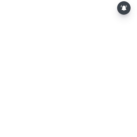
⌄
செய்திகள்
⌄
விளையாட்டு