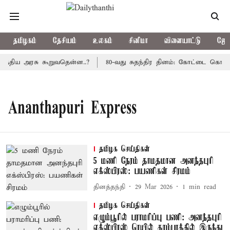
தமிழகம்
தேசியம்
உலகம்
சினிமா
விளையாட்டு
ஜோத
மத்திய அரசு கூறுவதென்ன..?
80-வது சுதந்திர தினம்: கோட்டை கொத்த
Ananthapuri Express
தமிழக செய்திகள்
5 மணி நேரம் தாமதமான அனந்தபுரி
எக்ஸ்பிரஸ்: பயணிகள் சிரமம்
தினத்தந்தி
29 Mar 2026
1
min read
தமிழக செய்திகள்
எழும்பூரில் பராமரிப்பு பணி: அனந்தபுரி
எக்ஸ்பிரஸ் ரெயில் தாம்பரத்தில் இருந்து