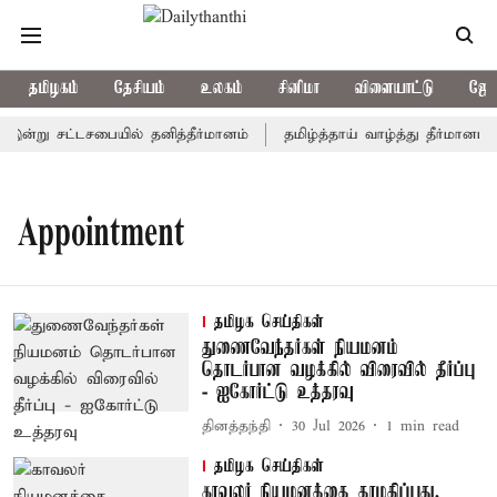
தமிழகம்
தேசியம்
உலகம்
சினிமா
விளையாட்டு
ஜோத
க இன்று சட்டசபையில் தனித்தீர்மானம்
தமிழ்த்தாய் வாழ்த்து தீர்மானம் 
Appointment
தமிழக செய்திகள்
துணைவேந்தர்கள் நியமனம்
தொடர்பான வழக்கில் விரைவில் தீர்ப்பு
- ஐகோர்ட்டு உத்தரவு
தினத்தந்தி
30 Jul 2026
1
min read
தமிழக செய்திகள்
காவலர் நியமனத்தை தாமதிப்பது,