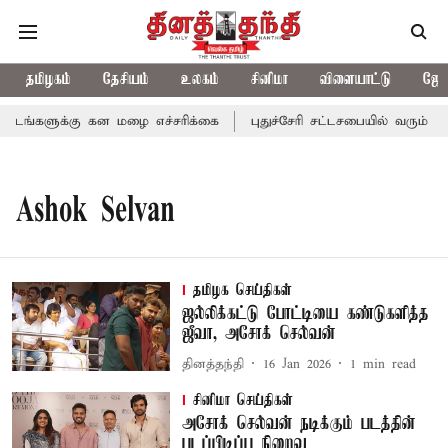
தமிழகம்
தேசியம்
உலகம்
சினிமா
விளையாட்டு
ஜோத
டங்களுக்கு கன மழை எச்சரிக்கை
புதுச்சேரி சட்டசபையில் வரும் 24ம
Ashok Selvan
தமிழக செய்திகள்
ஜல்லிக்கட்டு போட்டியை கண்டுகளித்த
ஜீவா, அசோக் செல்வன்
தினத்தந்தி
16 Jan 2026
1
min read
சினிமா செய்திகள்
அசோக் செல்வன் நடிக்கும் படத்தின்
படப்பிடிப்பு நிறைவு