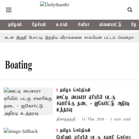
தமிழகம்
தேசியம்
உலகம்
சினிமா
விளையாட்டு
ஜோத
்டன் இறுதி போட்டி; இந்திய வீராங்கனை சாம்பியன் பட்டம் வென்றார்
Boating
தமிழக செய்திகள்
ஊட்டி பைகாரா ஏரியில் படகு
சவாரிக்கு தடை - ஐகோர்ட்டு அதிரடி
உத்தரவு
தினத்தந்தி
13 Mar 2026
1
min read
தமிழக செய்திகள்
பேரிஜம் ஏரியில் படகு சவாரி செய்ய