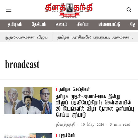
தமிழகம்
தேசியம்
உலகம்
சினிமா
விளையாட்டு
ஜோத
ுதல்-அமைச்சர் விஜய்
தமிழக அரசியலில் பரபரப்பு; அமைச்சர் ஆனந்
broadcast
தமிழக செய்திகள்
தமிழக முதல்-அமைச்சராக இன்று
விஜய் பதவியேற்கிறார்: சென்னையில்
20 இடங்களில் விழா நேரலை ஒளிபரப்பு
செய்ய ஏற்பாடு
தினத்தந்தி
10 May 2026
3
min read
புதுச்சேரி