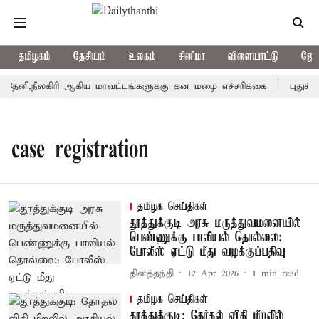
தமிழகம்
தேசியம்
உலகம்
சினிமா
விளையாட்டு
ஜோத
ேனி,நீலகிரி ஆகிய மாவட்டங்களுக்கு கன மழை எச்சரிக்கை
புதுச்ச
case registration
தமிழக செய்திகள்
தூத்துக்குடி அரசு மருத்துவமனையில்
பெண்ணுக்கு பாலியல் தொல்லை:
போலீஸ் ஏட்டு மீது வழக்குப்பதிவு
தினத்தந்தி
12 Apr 2026
1
min read
தமிழக செய்திகள்
தூத்துக்குடி: தேர்தல் விதி மீறலில்