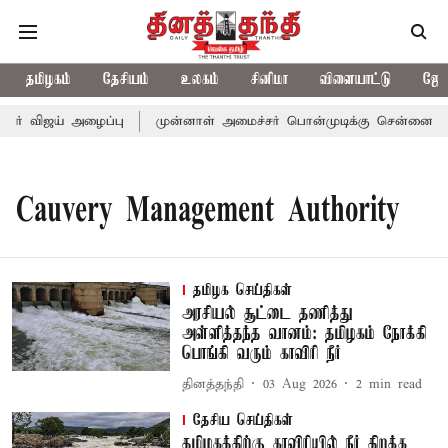
தமிழகம்
தேசியம்
உலகம்
சினிமா
விளையாட்டு
ஜோத
ர் விஜய் அழைப்பு
முன்னாள் அமைச்சர் பொன்முடிக்கு சென்னை நீதிம
Cauvery Management Authority
தமிழக செய்திகள்
அரசியல் சூட்டை தணித்து
அள்ளித்தந்த வானம்: தமிழகம் நோக்கி
பொங்கி வரும் காவிரி நீர்
தினத்தந்தி
03 Aug 2026
2
min read
தேசிய செய்திகள்
தமிழகத்திற்கு காவிரியில் நீர் திறக்க