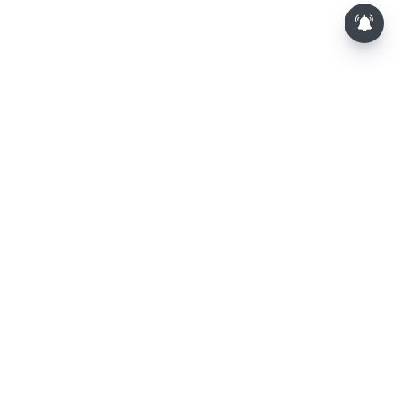
⌄
செய்திகள்
⌄
விளையாட்டு