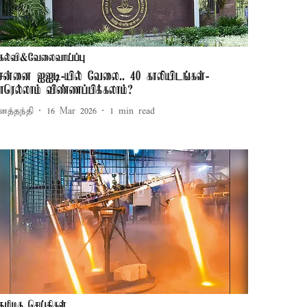
கல்வி&வேலைவாய்ப்பு
ென்னை ஐஐடி-யில் வேலை.. 40 காலியிடங்கள்-
ாரெல்லாம் விண்ணப்பிக்கலாம்?
னத்தந்தி
16 Mar 2026
1
min read
தமிழக செய்திகள்