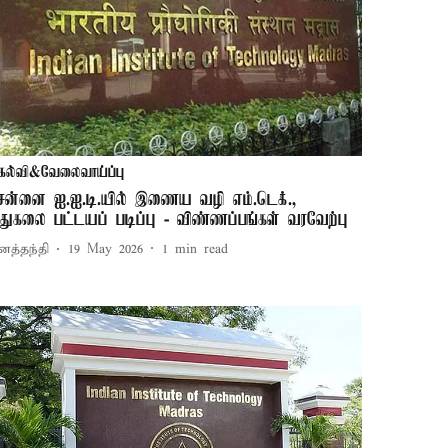
கல்வி&வேலைவாய்ப்பு
ென்னை ஐ.ஐ.டி.யில் இணைய வழி எம்.டெக்.,
ுதுகலை பட்டயப் படிப்பு - விண்ணப்பங்கள் வரவேற்பு
னத்தந்தி
19 May 2026
1
min read