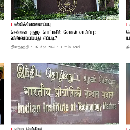
கல்வி&வேலைவாய்ப்பு
சென்னை ஐஐடி மெட்ராசில் வேலை வாய்ப்பு:
ச
விண்ணப்பிப்பது எப்படி?
ய
தினத்தந்தி
16 Apr 2026
1
min read
தி
தமிழக செய்திகள்