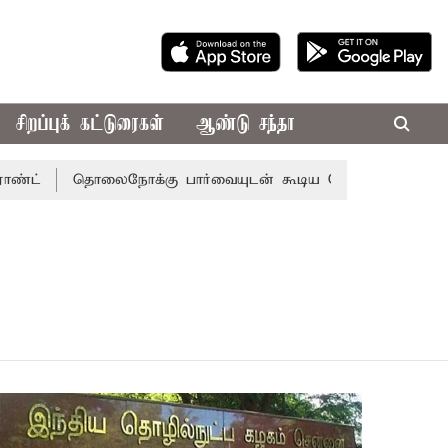
சிறப்புக் கட்டுரைகள்
ஆண்டு சந்தா
தொலைநோக்கு பார்வையுடன் கூடிய வேளாண் பட்ஜெட்: முதல