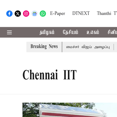
E-Paper
DTNEXT
Thanthi 
தமிழகம்
தேசியம்
உலகம்
சினி
Breaking News
.க்கள் கூட்டத்துக்கு முதல்-அமைச்சர் விஜய் அழைப்பு
முன்ன
Chennai IIT