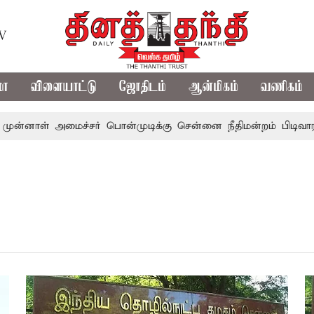
TV
மா
விளையாட்டு
ஜோதிடம்
ஆன்மிகம்
வணிகம்
ாள் அமைச்சர் பொன்முடிக்கு சென்னை நீதிமன்றம் பிடிவாராண்ட்