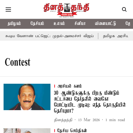
தமிழகம்
தேசியம்
உலகம்
சினிமா
விளையாட்டு
ஜோத
ூடிய வேளாண் பட்ஜெட்: முதல்-அமைச்சர் விஜய்
தமிழக அரசியலில் 
Contest
அரசியல் களம்
30 ஆண்டுகளுக்கு பிறகு மீண்டும்
சட்டசபை தேர்தலில் வைகோ
போட்டியிட முடிவு: எந்த தொகுதியில்
தெரியுமா?
தினத்தந்தி
13 Mar 2026
1
min read
தேசிய செய்திகள்