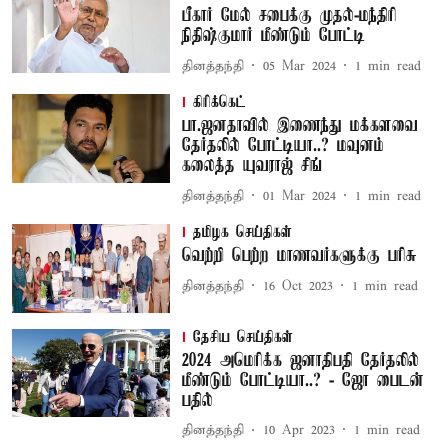
பீகார் மேல் சபைக்கு முதல்-மந்திரி
நிதிஷ்குமார் மீண்டும் போட்டி
தினத்தந்தி
05 Mar 2024
1
min read
கிரிக்கெட்
பா.ஜனதாவில் இணைந்து மக்களவை
தேர்தலில் போட்டியா..? மவுனம்
கலைத்த யுவராஜ் சிங்
தினத்தந்தி
01 Mar 2024
1
min read
தமிழக செய்திகள்
வெற்றி பெற்ற மாணவர்களுக்கு பரிசு
தினத்தந்தி
16 Oct 2023
1
min read
தேசிய செய்திகள்
2024 அமெரிக்க ஜனாதிபதி தேர்தலில்
மீண்டும் போட்டியா..? - ஜோ பைடன்
பதில்
தினத்தந்தி
10 Apr 2023
1
min read