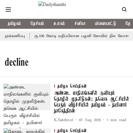
தமிழகம்
தேசியம்
உலகம்
சினிமா
விளையாட்டு
ஜோத
றக்கணிப்பு
ரூ.100 கோடி மதிப்பிலான பழனி கோவில் நில மோசடி: க
decline
தமிழக செய்திகள்
அண்டை மாநிலங்களில் குவியும்
தொழில் முதலீடுகள்; தவெக ஆட்சியில்
பெரும் வீழ்ச்சியில் தமிழகம் - நயினார்
நாகேந்திரன்
K.Sakthivel
03 Aug 2026
1
min read
தமிழக செய்திகள்