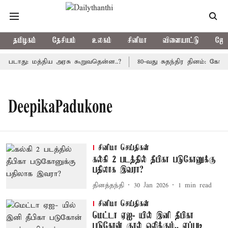
தமிழகம்
தேசியம்
உலகம்
சினிமா
விளையாட்டு
ஜோத
ப்படாது: மத்திய அரசு கூறுவதென்ன..?
80-வது சுதந்திர தினம்: கோட்
DeepikaPadukone
சினிமா செய்திகள்
கல்கி 2 படத்தில் தீபிகா படுகோனுக்கு
பதிலாக இவரா?
தினத்தந்தி
30 Jan 2026
1
min read
சினிமா செய்திகள்
மெட்டா ஏஐ- யில் இனி தீபிகா
படுகோன் குரல் ஒலிக்கும்.. எப்படி