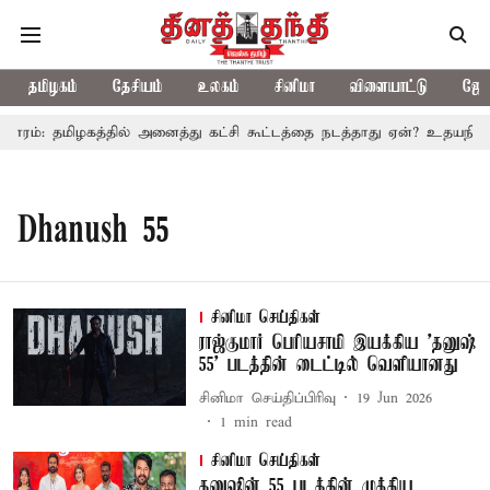
தமிழகம்
தேசியம்
உலகம்
சினிமா
விளையாட்டு
ஜோத
காரம்: தமிழகத்தில் அனைத்து கட்சி கூட்டத்தை நடத்தாது ஏன்? உதயநிதி ஸ
Dhanush 55
சினிமா செய்திகள்
ராஜ்குமார் பெரியசாமி இயக்கிய 'தனுஷ்
55' படத்தின் டைட்டில் வெளியானது
சினிமா செய்திப்பிரிவு
19 Jun 2026
1
min read
சினிமா செய்திகள்
தனுஷின் 55 படத்தின் முக்கிய