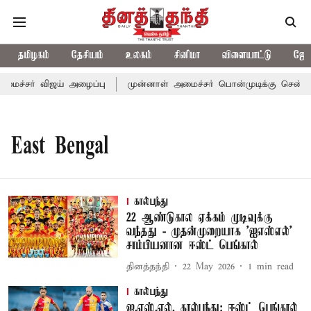
தமிழகம்
தேசியம்
உலகம்
சினிமா
விளையாட்டு
ஜோத
அமைச்சர் விஜய் அழைப்பு
முன்னாள் அமைச்சர் பொன்முடிக்கு சென்னை 
East Bengal
கால்பந்து
22 ஆண்டுகால ஏக்கம் முடிவுக்கு
வந்தது - முதன்முறையாக ’ஐஎஸ்எல்’
சாம்பியனான ஈஸ்ட் பெங்கால்
தினத்தந்தி
22 May 2026
1
min read
கால்பந்து
ஐ.எஸ்.எல். கால்பந்து: ஈஸ்ட் பெங்கால்