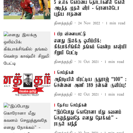
5 உலக கோப்பை தொடர்களில் கோல்
அடித்த முதல் வீரர் - ரொனால்டோ
புதிய சாதனை
தினத்தந்தி
24 Nov 2022
1
min read
பிற விளையாட்டு
எனது இலக்கு ஒலிம்பிக்:
கிக்பாக்சிங்கில் தங்கம் வென்ற காஷ்மீர்
சிறுமி பேட்டி
தினத்தந்தி
31 Oct 2021
1
min read
செய்திகள்
அதிரடியில் மிரட்டிய ருதுராஜ் “100” :
சென்னை அணி 189 ரன்கள் குவிப்பு!
தினத்தந்தி
02 Oct 2021
1
min read
தேசிய செய்திகள்
“இப்போது கொரோனா மீது கவனம்
செலுத்துவதே எனது நோக்கம்” -
ராகுல் காந்தி