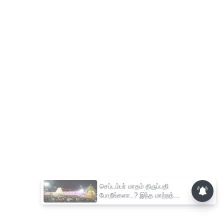
செப்டம்பர் மாதம் திருப்பதி
போறீங்களா..? இந்த மாற்றத்தை
கவனித்து பயணத்தை
திட்டமிடுங்கள்