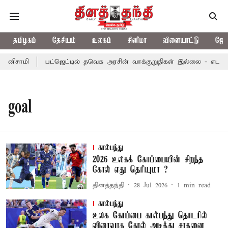
தமிழகம்
தேசியம்
உலகம்
சினிமா
விளையாட்டு
ஜோத
ழனிசாமி
பட்ஜெட்டில் தவெக அரசின் வாக்குறுதிகள் இல்லை - எடப்பா
goal
கால்பந்து
2026 உலகக் கோப்பையின் சிறந்த
கோல் எது தெரியுமா ?
தினத்தந்தி
28 Jul 2026
1
min read
கால்பந்து
உலக கோப்பை கால்பந்து தொடரில்
விரைவாக கோல் அடித்து சாதனை