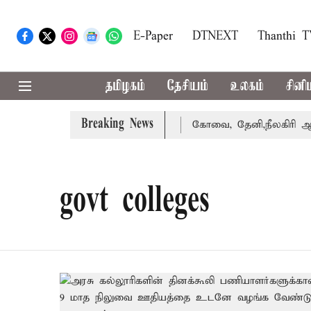
E-Paper
DTNEXT
Thanthi 
தமிழகம்
தேசியம்
உலகம்
சினி
Breaking News
வழக்கை வாபஸ் பெற்றார் சங்கீதா
கோவை, தேனி,நீலகிரி ஆகிய
govt colleges