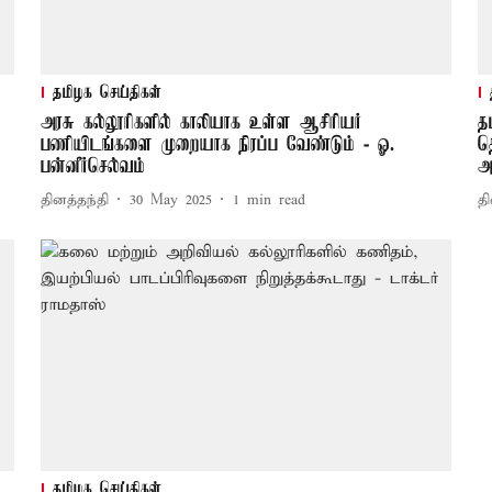
தமிழக செய்திகள்
அரசு கல்லூரிகளில் காலியாக உள்ள ஆசிரியர்
த
பணியிடங்களை முறையாக நிரப்ப வேண்டும் - ஓ.
த
பன்னீர்செல்வம்
அ
தினத்தந்தி
30 May 2025
1
min read
தி
தமிழக செய்திகள்