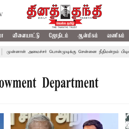
TV
மா
விளையாட்டு
ஜோதிடம்
ஆன்மிகம்
வணிகம்
ன்னாள் அமைச்சர் பொன்முடிக்கு சென்னை நீதிமன்றம் பிடிவாராண்
dowment Department