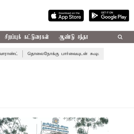
சிறப்புக் கட்டுரைகள்
ஆண்டு சந்தா
ட்
தொலைநோக்கு பார்வையுடன் கூடிய வேளாண் பட்ஜெட்: மு