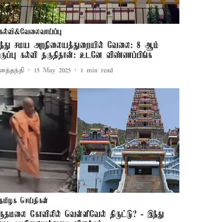
கல்வி&வேலைவாய்ப்பு
ந்து சமய அறநிலையத்துறையில் வேலை: 8 ஆம்
குப்பு கல்வி தகுதிதான்: உடனே விண்ணப்பிங்க
னத்தந்தி
15 May 2025
1
min read
தமிழக செய்திகள்
ருதமலை கோவிலில் வெள்ளிவேல் திருட்டு? - இந்து