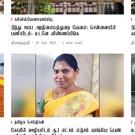
கல்வி&வேலைவாய்ப்பு
இந்து சமய அறநிலையத்துறை வேலை: சென்னையில்
இ
பணியிடம்- உடனே விண்ணப்பிங்க
வ
தினத்தந்தி
25 Jun 2025
1
min read
தி
தமிழக செய்திகள்
கோவில் ஊழியரிடம் ரூ.1 லட்சம் லஞ்சம் வாங்கிய பெண்
ம