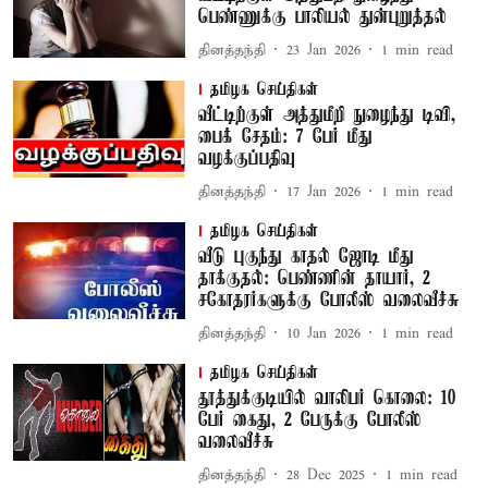
பெண்ணுக்கு பாலியல் துன்புறுத்தல்
தினத்தந்தி
23 Jan 2026
1
min read
தமிழக செய்திகள்
வீட்டிற்குள் அத்துமீறி நுழைந்து டிவி,
பைக் சேதம்: 7 பேர் மீது
வழக்குப்பதிவு
தினத்தந்தி
17 Jan 2026
1
min read
தமிழக செய்திகள்
வீடு புகுந்து காதல் ஜோடி மீது
தாக்குதல்: பெண்ணின் தாயார், 2
சகோதரர்களுக்கு போலீஸ் வலைவீச்சு
தினத்தந்தி
10 Jan 2026
1
min read
தமிழக செய்திகள்
தூத்துக்குடியில் வாலிபர் கொலை: 10
பேர் கைது, 2 பேருக்கு போலீஸ்
வலைவீச்சு
தினத்தந்தி
28 Dec 2025
1
min read