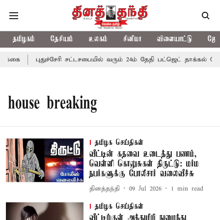
தமிழகம்
தேசியம்
உலகம்
சினிமா
விளையாட்டு
ஜோத
ிக்கை
புதுச்சேரி சட்டசபையில் வரும் 24ம் தேதி பட்ஜெட் தாக்கல் செய்
house breaking
தமிழக செய்திகள்
வீட்டின் கதவை உடைத்து பணம்,
வெள்ளி கொலுசுகள் திருட்டு: மர்ம
நபர்களுக்கு போலீசார் வலைவீச்சு
தினத்தந்தி
09 Jul 2026
1
min read
தமிழக செய்திகள்
வீட்டிற்குள் அத்துமீறி நுழைந்து