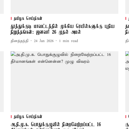
தமிழக செய்திகள்
தூத்துக்குடி மாவட்டத்தில் முக்கிய ரெயில்களுக்கு புதிய
த
நிறுத்தங்கள்: ஜனவரி 26‍ முதல் அமல்
ந
தினத்தந்தி
24 Jan 2026
1
min read
தி
தமிழக செய்திகள்
அ.தி.மு.க. பொதுக்குழுவில் நிறைவேற்றப்பட்ட 16
க