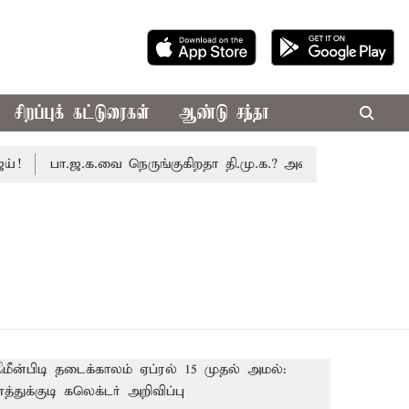
சிறப்புக் கட்டுரைகள்
ஆண்டு சந்தா
பா.ஜ.க.வை நெருங்குகிறதா தி.மு.க.? அனைத்துக்கட்சி எம்.ப