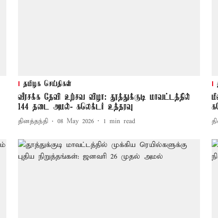
தமிழக செய்திகள்
வீரசக்க தேவி உற்சவ விழா: தூத்துக்குடி மாவட்டத்தில்
ம
144 தடை அமல்- கலெக்டர் உத்தரவு
க
தினத்தந்தி
08 May 2026
1
min read
தி