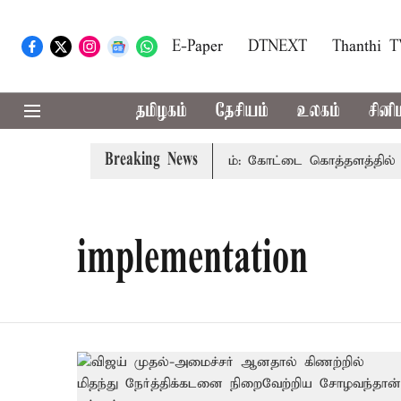
E-Paper
DTNEXT
Thanthi 
தமிழகம்
தேசியம்
உலகம்
சினி
Breaking News
தென்ன..?
80-வது சுதந்திர தினம்: கோட்டை கொத்தளத்தில் மு
implementation