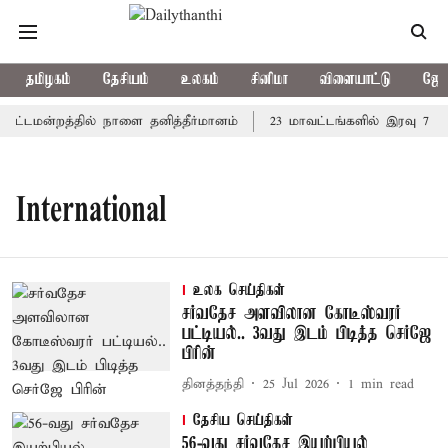
தமிழகம்
தேசியம்
உலகம்
சினிமா
விளையாட்டு
ஜோத
 சட்டமன்றத்தில் நாளை தனித்தீர்மானம்
23 மாவட்டங்களில் இரவு 7 ம
International
உலக செய்திகள்
சர்வதேச அளவிலான கோடீஸ்வரர்
பட்டியல்.. 3வது இடம் பிடித்த செர்ஜே
பிரின்
தினத்தந்தி
25 Jul 2026
1
min read
தேசிய செய்திகள்
56-வது சர்வதேச இயற்பியல்