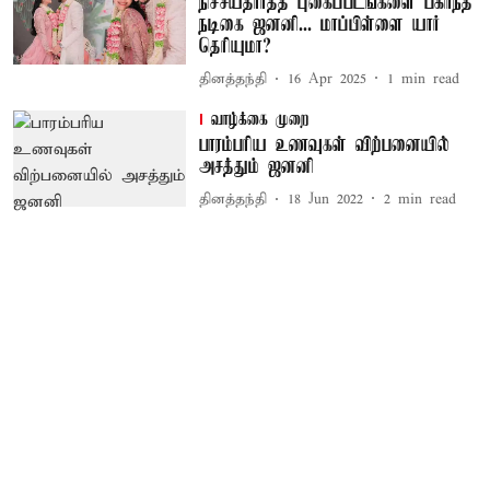
நிச்சயதார்த்த புகைப்படங்களை பகிர்ந்த
நடிகை ஜனனி... மாப்பிள்ளை யார்
தெரியுமா?
தினத்தந்தி
16 Apr 2025
1
min read
வாழ்க்கை முறை
பாரம்பரிய உணவுகள் விற்பனையில்
அசத்தும் ஜனனி
தினத்தந்தி
18 Jun 2022
2
min read