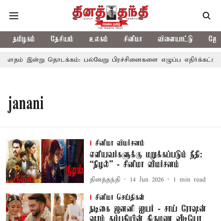
தமிழகம்
தேசியம்
உலகம்
சினிமா
விளையாட்டு
ஜோத
வாதம் இன்று தொடக்கம்: பல்வேறு பிரச்சினைகளை எழுப்ப எதிர்க்கட்சிகள் 
janani
சினிமா விமர்சனம்
எளியவர்களுக்கு மறுக்கப்படும் நீதி:
“நிழல்” - சினிமா விமர்சனம்
தினத்தந்தி
14 Jun 2026
1
min read
சினிமா செய்திகள்
நடிகை ஜனனி ஐயர் - சாய் ரோஷன்
ஷாம் தம்பதியின் திருமண வீடியோ