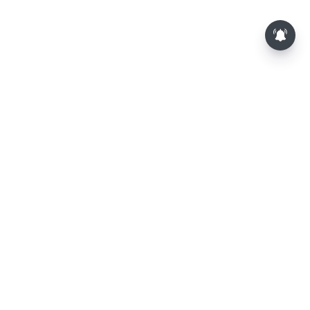
த.வெ.க. அரசின் முதல் பட்ஜெட்: