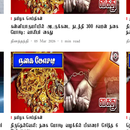
தமிழக செய்திகள்
கன்னியாகுமரியில் அடகுக்கடை நடத்தி 300 சவரன் நகை
த
மோசடி: வாலிபர் கைது
ந
தினத்தந்தி
05 Mar 2026
1
min read
தி
தமிழக செய்திகள்
்
திருநெல்வேலி: நகை மோசடி வழக்கில் பீகாரைச் சேர்ந்த 6
ந