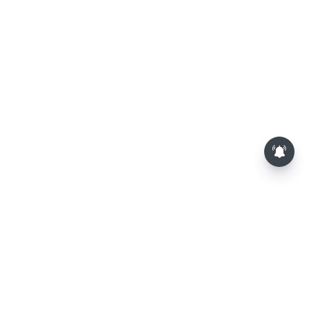
லோகேஷ் கனகராஜின் 'டிசி'-
சினிமா விமர்சனம்