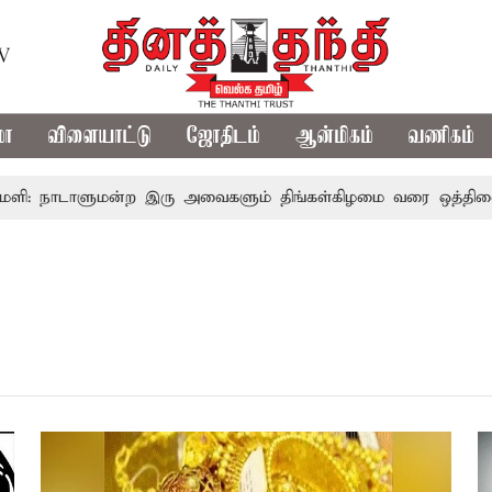
TV
மா
விளையாட்டு
ஜோதிடம்
ஆன்மிகம்
வணிகம்
: நாடாளுமன்ற இரு அவைகளும் திங்கள்கிழமை வரை ஒத்திவைப்பு