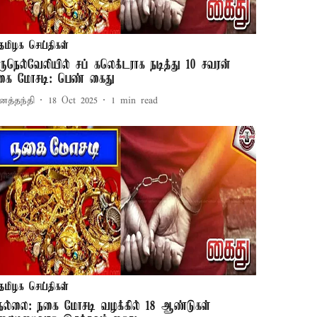
தமிழக செய்திகள்
ிருநெல்வேலியில் சப் கலெக்டராக நடித்து 10 சவரன்
கை மோசடி: பெண் கைது
னத்தந்தி
18 Oct 2025
1
min read
தமிழக செய்திகள்
ெல்லை: நகை மோசடி வழக்கில் 18 ஆண்டுகள்