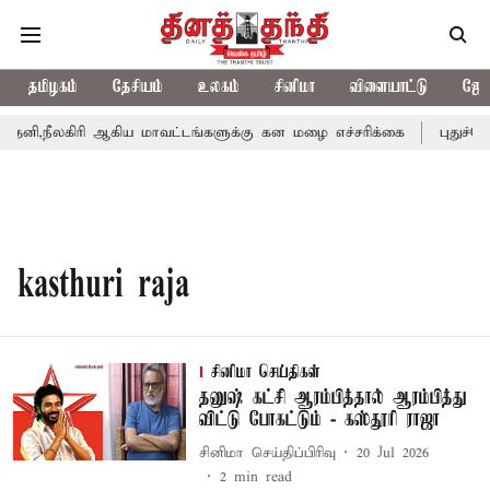
தமிழகம்
தேசியம்
உலகம்
சினிமா
விளையாட்டு
ஜோத
னி,நீலகிரி ஆகிய மாவட்டங்களுக்கு கன மழை எச்சரிக்கை
புதுச்சே
kasthuri raja
சினிமா செய்திகள்
தனுஷ் கட்சி ஆரம்பித்தால் ஆரம்பித்து
விட்டு போகட்டும் - கஸ்தூரி ராஜா
சினிமா செய்திப்பிரிவு
20 Jul 2026
2
min read