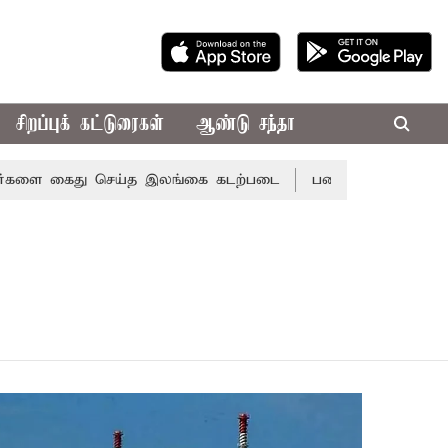
சிறப்புக் கட்டுரைகள்
ஆண்டு சந்தா
ளை கைது செய்த இலங்கை கடற்படை
பணியிடத்தில் மதிப்பு அதி