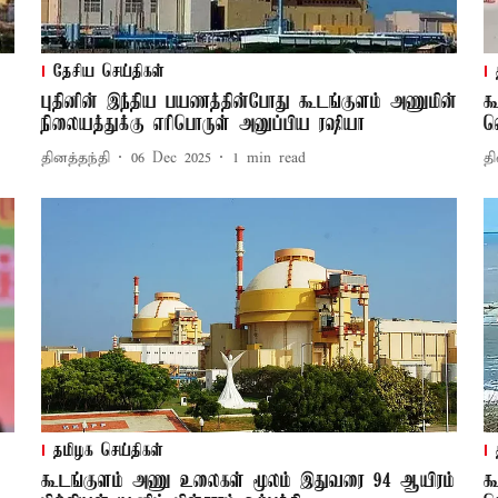
தேசிய செய்திகள்
புதினின் இந்திய பயணத்தின்போது கூடங்குளம் அணுமின்
க
நிலையத்துக்கு எரிபொருள் அனுப்பிய ரஷியா
வ
தினத்தந்தி
06 Dec 2025
1
min read
தி
தமிழக செய்திகள்
கூடங்குளம் அணு உலைகள் மூலம் இதுவரை 94 ஆயிரம்
க