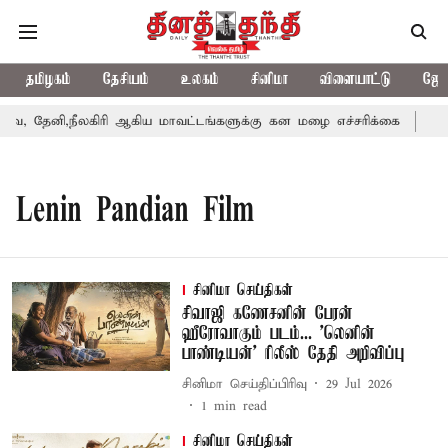
தமிழகம்
தேசியம்
உலகம்
சினிமா
விளையாட்டு
ஜோத
, தேனி,நீலகிரி ஆகிய மாவட்டங்களுக்கு கன மழை எச்சரிக்கை
புது
Lenin Pandian Film
சினிமா செய்திகள்
சிவாஜி கணேசனின் பேரன்
ஹீரோவாகும் படம்... 'லெனின்
பாண்டியன்' ரிலீஸ் தேதி அறிவிப்பு
சினிமா செய்திப்பிரிவு
29 Jul 2026
1
min read
சினிமா செய்திகள்