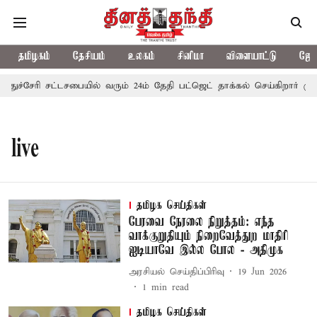
தமிழகம்
தேசியம்
உலகம்
சினிமா
விளையாட்டு
ஜோத
ுதுச்சேரி சட்டசபையில் வரும் 24ம் தேதி பட்ஜெட் தாக்கல் செய்கிறார் முத
live
தமிழக செய்திகள்
பேரவை நேரலை நிறுத்தம்: எந்த
வாக்குறுதியும் நிறைவேத்துற மாதிரி
ஐடியாவே இல்ல போல - அதிமுக
அரசியல் செய்திப்பிரிவு
19 Jun 2026
1
min read
தமிழக செய்திகள்