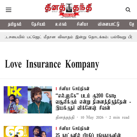
தமிழகம்
தேசியம்
உலகம்
சினிமா
விளையாட்டு
ஜோத
ட்டசபையில் பட்ஜெட் மீதான விவாதம் இன்று தொடக்கம்: பல்வேறு பிரச்சின
Love Insurance Kompany
சினிமா செய்திகள்
“எல்.ஐ.கே” படம் ரூ200 கோடி
வசூலிக்கும் என்று நினைத்திருந்தேன் -
இயக்குநர் விக்னேஷ் சிவன்
தினத்தந்தி
10 May 2026
2
min read
சினிமா செய்திகள்
25 நாட்களில் பிரதீப் ரங்கநாதனின்