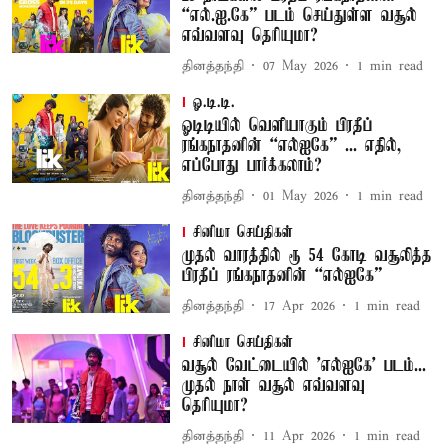
“எல்.ஐ.கே” படம் செய்துள்ள வசூல்
எவ்வளவு தெரியுமா?
தினத்தந்தி
07 May 2026
1
min read
ஓ.டி.டி.
ஓடிடியில் வெளியாகும் பிரதீப்
ரங்கநாதனின் “எல்ஐகே” ... எதில்,
எப்போது பார்க்கலாம்?
தினத்தந்தி
01 May 2026
1
min read
சினிமா செய்திகள்
முதல் வாரத்தில் ரூ 54 கோடி வசூலித்த
பிரதீப் ரங்கநாதனின் “எல்ஐகே”
தினத்தந்தி
17 Apr 2026
1
min read
சினிமா செய்திகள்
வசூல் வேட்டையில் 'எல்ஐகே' படம்...
முதல் நாள் வசூல் எவ்வளவு
தெரியுமா?
தினத்தந்தி
11 Apr 2026
1
min read