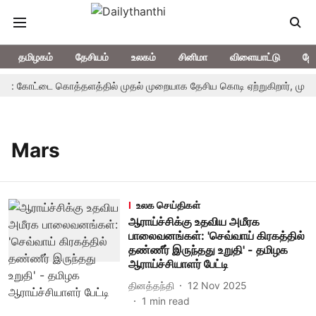
தமிழகம்
தேசியம்
உலகம்
சினிமா
விளையாட்டு
ஜோ
ம்: கோட்டை கொத்தளத்தில் முதல் முறையாக தேசிய கொடி ஏற்றுகிறார், முதல்-
Mars
உலக செய்திகள்
ஆராய்ச்சிக்கு உதவிய அமீரக
பாலைவனங்கள்: 'செவ்வாய் கிரகத்தில்
தண்ணீர் இருந்தது உறுதி' - தமிழக
ஆராய்ச்சியாளர் பேட்டி
தினத்தந்தி
12 Nov 2025
1
min read