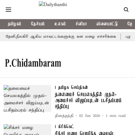
தமிழகம்
தேசியம்
உலகம்
சினிமா
விளையாட்டு
ஜோத
தேனி,நீலகிரி ஆகிய மாவட்டங்களுக்கு கன மழை எச்சரிக்கை
புதுச்
P.Chidambaram
தமிழக செய்திகள்
தலைமைச் செயலகத்தில் முதல்-
அமைச்சர் விஜய்யுடன் ப.சிதம்பரம்
சந்திப்பு
தினத்தந்தி
02 Jun 2026
1
min read
கிரிக்கெட்
சிக்சர் மழை பொழிந்த வைபவ்