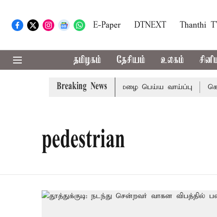
E-Paper
DTNEXT
Thanthi 
தமிழகம்
தேசியம்
உலகம்
சினி
Breaking News
ாவட்டங்களில் இரவு 7 மணிவரை மழை பெய்ய வாய்ப்பு
கொரிய
pedestrian